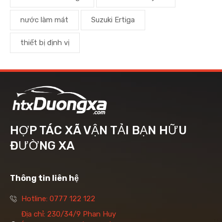
nước làm mát
Suzuki Ertiga
thiết bị định vị
HỢP TÁC XÃ VẬN TẢI BẠN HỮU
ĐƯỜNG XA
Thông tin liên hệ
Hotline: 0777 122 122
Địa chỉ: 230/34/9 Phan Huy