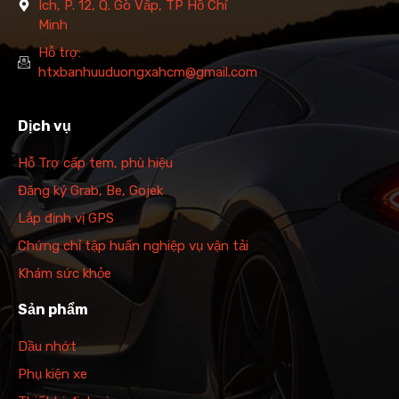
Ích, P. 12, Q. Gò Vấp, TP Hồ Chí
Minh
Hỗ trợ:
htxbanhuuduongxahcm@gmail.com
Dịch vụ
Hỗ Trợ cấp tem, phù hiệu
Đăng ký Grab, Be, Gojek
Lắp định vị GPS
Chứng chỉ tập huấn nghiệp vụ vận tải
Khám sức khỏe
Sản phẩm
Dầu nhớt
Phụ kiện xe