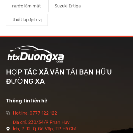
nước làm mát
Suzuki Ertiga
thiết bị định vị
HỢP TÁC XÃ VẬN TẢI BẠN HỮU
ĐƯỜNG XA
Thông tin liên hệ
Hotline: 0777 122 122
Địa chỉ: 230/34/9 Phan Huy
Ích, P. 12, Q. Gò Vấp, TP Hồ Chí