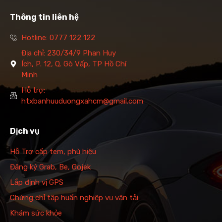
Thông tin liên hệ
Hotline: 0777 122 122
Địa chỉ: 230/34/9 Phan Huy
Ích, P. 12, Q. Gò Vấp, TP Hồ Chí
Minh
Hỗ trợ:
htxbanhuuduongxahcm@gmail.com
Dịch vụ
Hỗ Trợ cấp tem, phù hiệu
Đăng ký Grab, Be, Gojek
Lắp định vị GPS
Chứng chỉ tập huấn nghiệp vụ vận tải
Khám sức khỏe