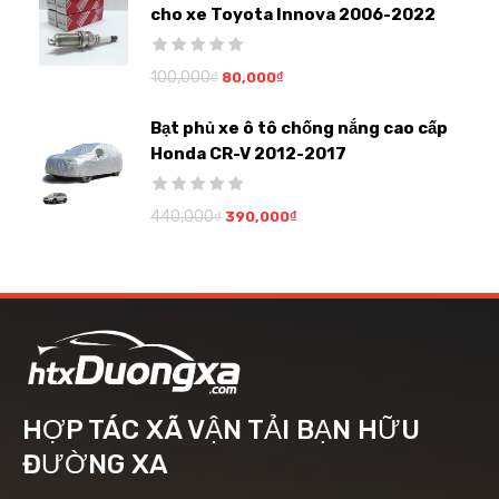
cho xe Toyota Innova 2006-2022
100,000
₫
80,000
₫
Bạt phủ xe ô tô chống nắng cao cấp
Honda CR-V 2012-2017
440,000
₫
390,000
₫
HỢP TÁC XÃ VẬN TẢI BẠN HỮU
ĐƯỜNG XA