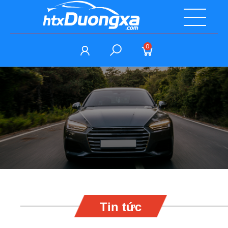
0
Tin tức