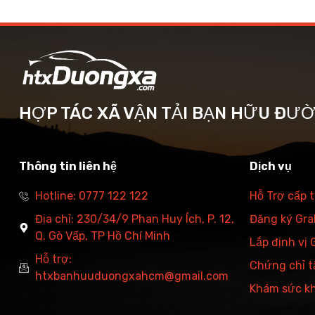
HỢP TÁC XÃ VẬN TẢI BẠN HỮU ĐƯ
Thông tin liên hệ
Dịch vụ
Hotline: 0777 122 122
Hỗ Trợ cấp 
Địa chỉ: 230/34/9 Phan Huy Ích, P. 12,
Đăng ký Grab
Q. Gò Vấp, TP Hồ Chí Minh
Lắp định vị
Hỗ trợ:
Chứng chỉ t
htxbanhuuduongxahcm@gmail.com
Khám sức k