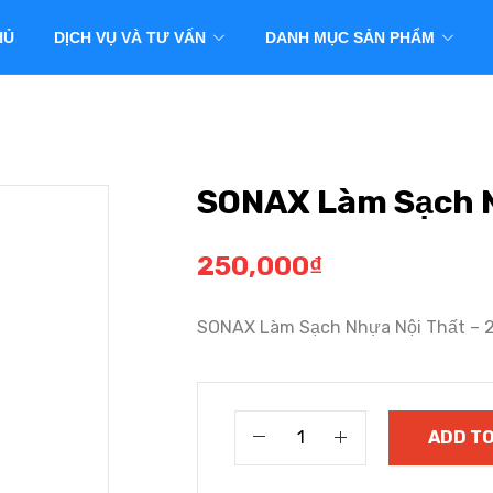
HỦ
DỊCH VỤ VÀ TƯ VẤN
DANH MỤC SẢN PHẨM
SONAX Làm Sạch N
250,000
₫
SONAX Làm Sạch Nhựa Nội Thất – 
ADD TO