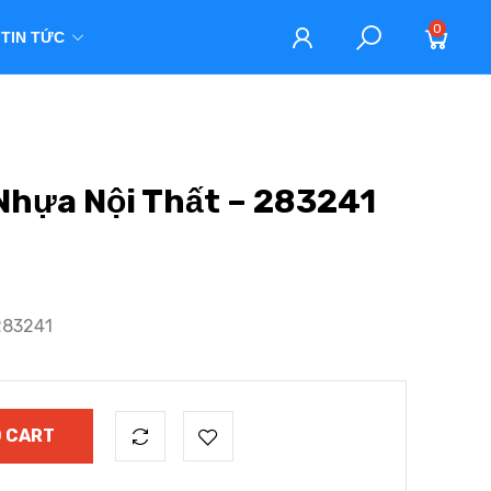
0
TIN TỨC
hựa Nội Thất – 283241
283241
 CART