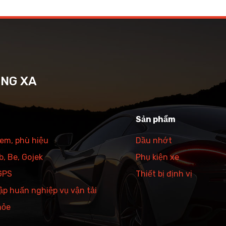
ỜNG XA
Sản phẩm
tem, phù hiệu
Dầu nhớt
, Be, Gojek
Phụ kiện xe
 GPS
Thiết bị định vị
ập huấn nghiệp vụ vận tải
hỏe