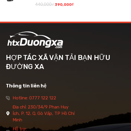
440,000
₫
390,000
₫
HỢP TÁC XÃ VẬN TẢI BẠN HỮU
ĐƯỜNG XA
Thông tin liên hệ
Hotline: 0777 122 122
Địa chỉ: 230/34/9 Phan Huy
Ích, P. 12, Q. Gò Vấp, TP Hồ Chí
Minh
Hỗ trợ: