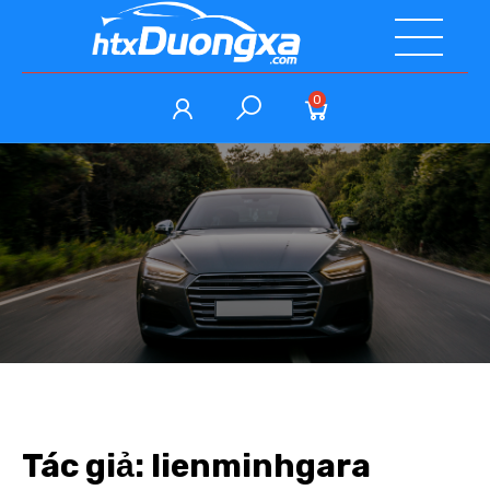
0
Tác giả:
lienminhgara