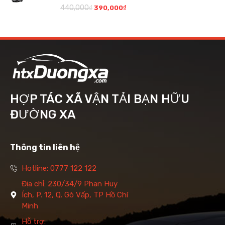
440,000
₫
390,000
₫
HỢP TÁC XÃ VẬN TẢI BẠN HỮU
ĐƯỜNG XA
Thông tin liên hệ
Hotline: 0777 122 122
Địa chỉ: 230/34/9 Phan Huy
Ích, P. 12, Q. Gò Vấp, TP Hồ Chí
Minh
Hỗ trợ: