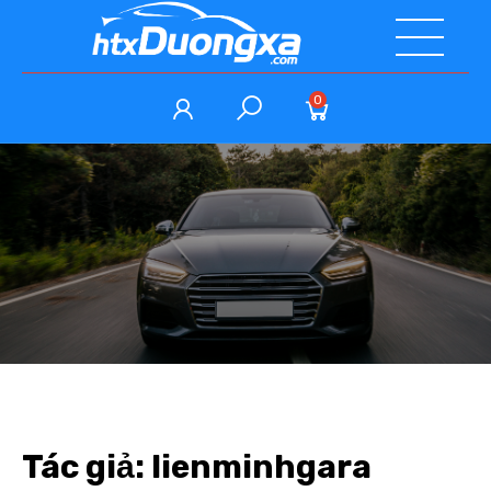
0
Tác giả:
lienminhgara